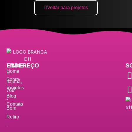
Voltar para projetos
ENDEREÇO
LINKS
S
Home
R.
Sobre
Itajubá,
Projetos
768
Blog
-
Contato
Bom
Retiro
-