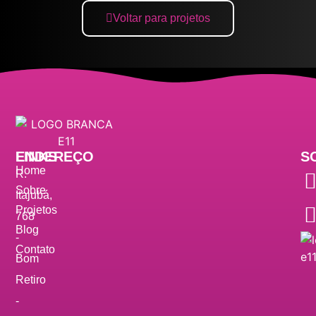
Voltar para projetos
ENDEREÇO
LINKS
S
Home
R.
Sobre
Itajubá,
Projetos
768
Blog
-
Contato
Bom
Retiro
-