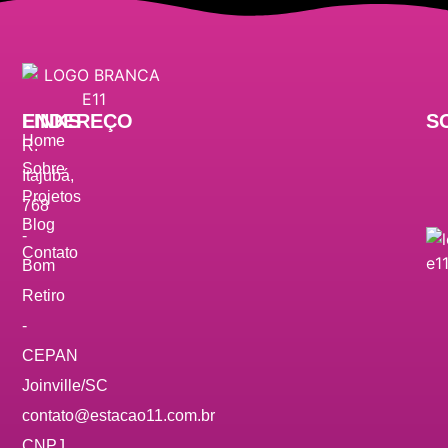
ENDEREÇO
LINKS
S
Home
R.
Sobre
Itajubá,
Projetos
768
Blog
-
Contato
Bom
Retiro
-
CEPAN
Joinville/SC
contato@estacao11.com.br
CNPJ