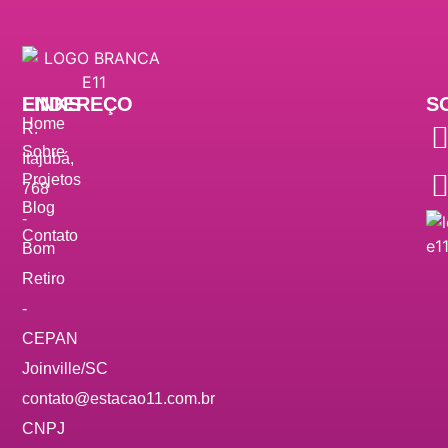
ENDEREÇO
LINKS
S
Home
R.
Sobre
Itajubá,
Projetos
768
Blog
-
Contato
Bom
Retiro
-
CEPAN
Joinville/SC
contato@estacao11.com.br
CNPJ