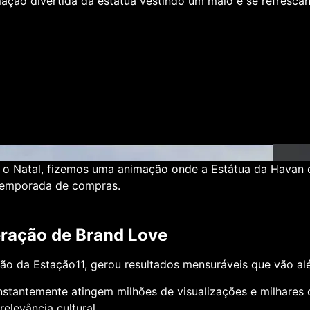
ção divertida da estátua vestindo um maiô e se refrescan
 o Natal, fizemos uma animação onde a
Estátua da Havan
 temporada de compras.
eração de Brand Love
ção da
Estação11
, gerou resultados mensuráveis que vão a
stantemente atingem milhões de visualizações e milhares
elevância cultural.