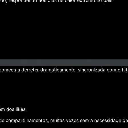
do, respondendo aos dias de calor extremo no país.
começa a
derreter
dramaticamente, sincronizada com o hit
lém dos
likes
:
 de compartilhamentos, muitas vezes sem a necessidade de