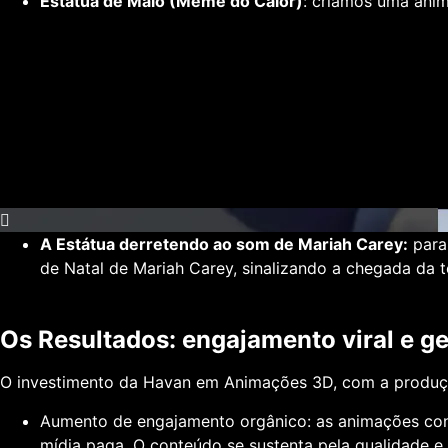
Estátua de Maiô (Meme do Calor)
:
criamos uma anima
A Estátua derretendo ao som de Mariah Carey:
para
de Natal de Mariah Carey, sinalizando a chegada da
Os Resultados: engajamento viral e g
O investimento da Havan em
Animações 3D
, com a produ
Aumento de engajamento orgânico:
as animações con
mídia paga. O conteúdo se sustenta pela qualidade e r